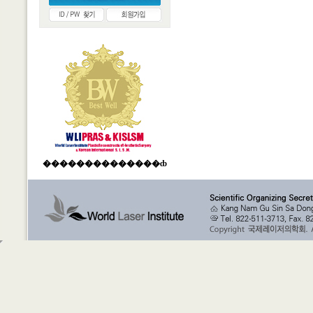
��������������ȸ